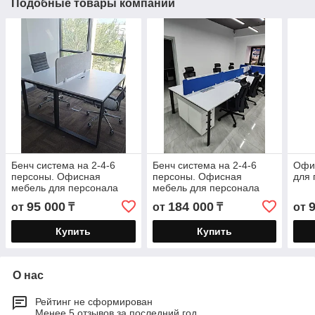
Подобные товары компании
Бенч система на 2-4-6
Бенч система на 2-4-6
Офис
персоны. Офисная
персоны. Офисная
для 
мебель для персонала
мебель для персонала
Artemis
Lite
95 000
184 000
от
₸
от
₸
от
Купить
Купить
О нас
Рейтинг не сформирован
Менее 5 отзывов за последний год