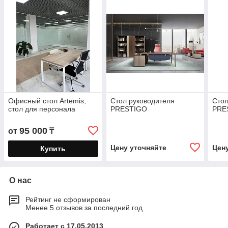
Офисный стол Artemis,
Стол руководителя
Стол
стол для персонала
PRESTIGO
PRE
95 000
от
₸
Цену уточняйте
Цен
Купить
О нас
Рейтинг не сформирован
Менее 5 отзывов за последний год
Работает с 17.05.2013