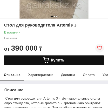
Стол для руководителя Artemis 3
В наличии
Розница
390 000
от
₸
Купить
Описание
Характеристики
Доставка
Оплата
Усл
Описание
Стол для руководителя Artemis 3 - функциональные столы
евро стандарта, которые грамотно и эргономично обыграют
ваше офисное пространство. Это симбиоз высокого качества