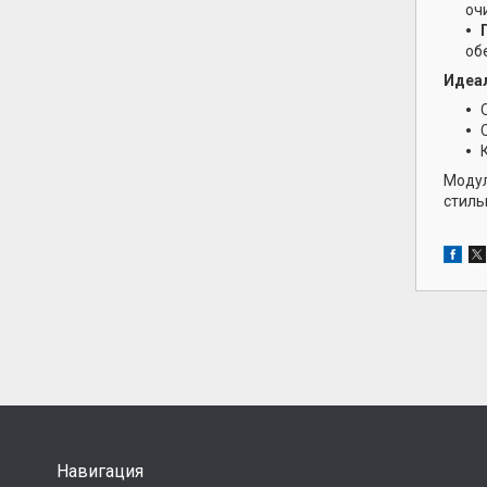
оч
об
Идеал
Модул
стиль
Навигация