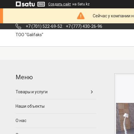
Создать сайт
на Satu.kz
Сейчас у компании н
+7 (701) 522-69-52
+7 (777) 430-26-96
ТОО "Galifaks"
Товары и услуги
Наши объекты
О нас