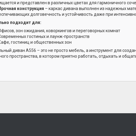
ищается и представлен в различных цветах для гармоничного соче
Прочная конструкция
– каркас дивана выполнен из надежных мат
еспечивающих долговечность и устойчивость даже при интенсивно
ьно подходит для:
Офисов, зон ожидания, коворкингов и переговорных комнат
Современных гостиных и лаунж-пространств
Кафе, гостиниц и общественных зон
ьный диван A556 – это не просто мебель, а инструмент для созда
ного пространства, в котором приятно работать, отдыхать и общат