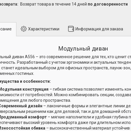
возврат товара в течение 14 дней
по договоренности
сание
Характеристики
Информация для заказа
Модульный диван
ьный диван A556 – это современное решение для тех, кто ценит ст
ичность. Разработанный с учетом эргономики и актуальных тенден
 станет идеальным выбором для офисных пространств, лаунж-зон,
менных гостиных.
ущества и особенности:
Модульная конструкция
– гибкая система позволяет изменять ко
висимости от потребностей. Можно комбинировать секции, создав
змещения для любого пространства.
Современный дизайн
– лаконичные формы и элегантные линии де
иверсальным решением как для деловой, так и для домашней обст
Продуманный комфорт
– мягкие наполнители и удобная глубина 
еспечивают высокий уровень комфорта даже при длительном испо
Износостойкая обивка
– высококачественный материал устойчив 