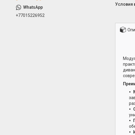
+77015226952
Опи
Модул
практ
диван
совре
Преим
за
ра
ун
об