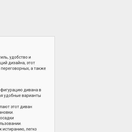
иль, удобство и
ций дизайна, этот
 переговорных, а также
нфигурацию дивана в
ая удобные варианты
лают этот диван
ановки.
посадки
льзовании.
к истиранию, легко