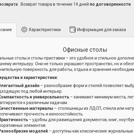
возврат товара в течение 14 дней
по договоренности
сание
Характеристики
Информация для заказа
Офисные столы
льные столы и столы-приставки – это удобное и стильное дополн
нему интерьеру. Они не только украшают пространство, но и обе
нительную поверхность для работы, отдыха и хранения необходи
ущества и характеристики:
Элегантный дизайн
– разнообразие форм и стилей позволяет выб
дходящую под любой интерьер.
Компактность и универсальность
– занимают минимум места, ле
аптируются к различным задачам.
Качественные материалы
– столешницы из ЛДСП, стекла или нат
еспечивают прочность и износостойкость.
Практичность
– удобны для размещения документов, книг, ноутбу
коративных элементов.
Разнообразие моделей
– доступны как классические журнальные с