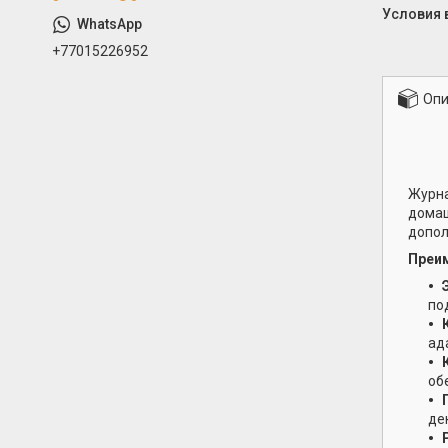
+77015226952
Опи
Журна
домаш
допол
Преим
по
ад
об
де