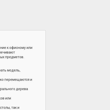
ение к офисному или
спечивают
мых предметов.
рать модель,
гко перемещаются и
урального дерева
ков или
толы, так и