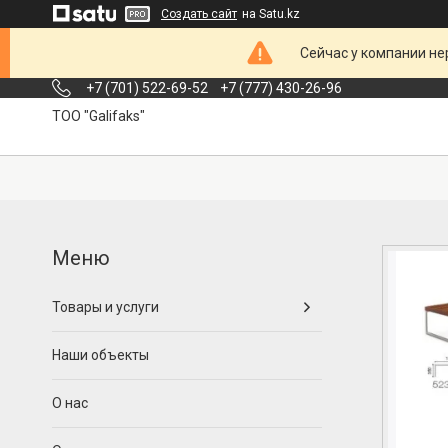
Создать сайт
на Satu.kz
Сейчас у компании не
+7 (701) 522-69-52
+7 (777) 430-26-96
ТОО "Galifaks"
Товары и услуги
Наши объекты
О нас