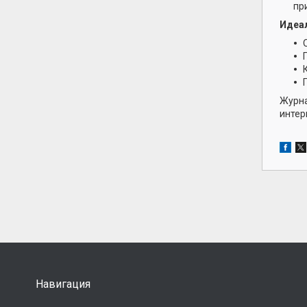
пр
Идеал
Журна
интер
Навигация