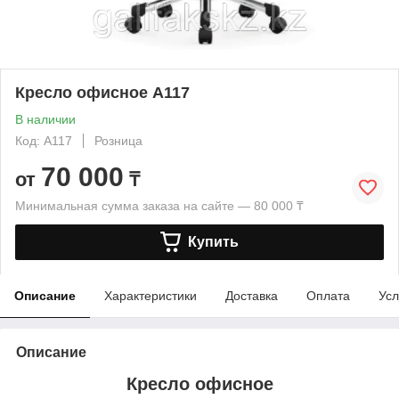
Кресло офисное A117
В наличии
Код: A117
Розница
70 000
от
₸
Минимальная сумма заказа на сайте — 80 000 ₸
Купить
Описание
Характеристики
Доставка
Оплата
Усл
Описание
Кресло офисное