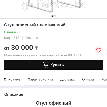
Стул офисный пластиковый
В наличии
Код: 2313
Розница
30 000
от
₸
Минимальная сумма заказа на сайте — 80 000 ₸
Купить
Описание
Характеристики
Доставка
Оплата
Усл
Описание
Стул офисный