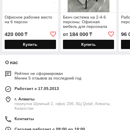
Офисное рабочее место
Бенч система на 2-4-6
Рабо
на 6 персон
персоны. Офисная
перс
мебель для персонала
Lite
420 000
184 000
96 
₸
от
₸
Купить
Купить
О нас
Рейтинг не сформирован
Менее 5 отзывов за последний год
Работает с 17.05.2013
г. Алматы
переулок Шумный 2, офис 206, БЦ Qstaf, Алматы,
Казахстан
Контакты
Сегодня работает с 09:00 до 18:00